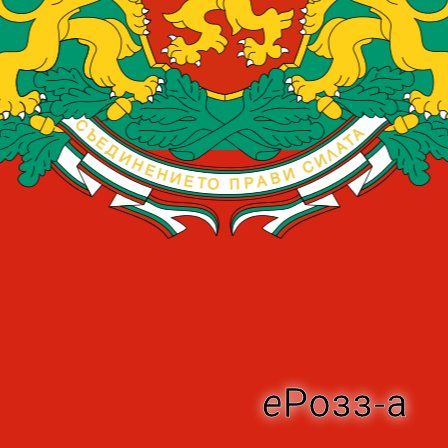
Розз-а
е